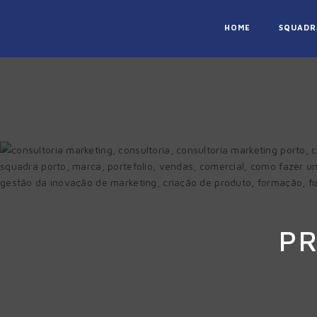
HOME
SQUADR
P