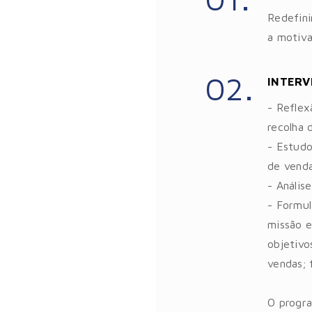
Redefini
a motiva
02.
INTER
- Reflex
recolha 
- Estudo
de venda
- Anális
- Formul
missão e
objetivo
vendas; 
O progr